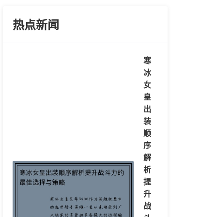
热点新闻
寒
冰
女
皇
出
装
顺
序
解
析
提
升
战