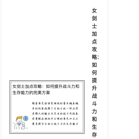
女
剑
士
加
点
攻
略：
如
何
提
升
战
斗
力
和
生
存