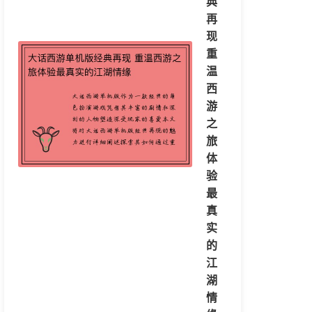
典
再
现
重
温
西
游
之
旅
体
验
最
真
实
的
江
湖
情