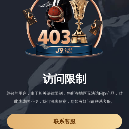
访问限制
尊敬的用户，由于相关法律限制，您所在地区无法访问J9产品，对
此造成的不便，我们深表歉意，您如有疑问请联系客服。
联系客服