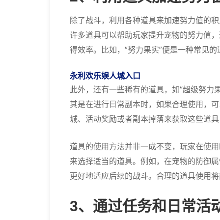
除了战斗，利用各种道具来加速努力值的积
许多道具可以帮助玩家提升宠物的努力值，
得效率。比如，“努力果实”便是一种常见
永利欢乐娱人城入口
此外，还有一些稀有的道具，如“超级努力
其是在进行日常副本时，如果合理使用，可
城、活动奖励或者副本掉落来获取这些道具
道具的使用方法并非一成不变，玩家在使用
来选择适当的道具。例如，在宠物的防御属
更好地适应后续的战斗。合理的道具使用将
3、通过任务和日常活