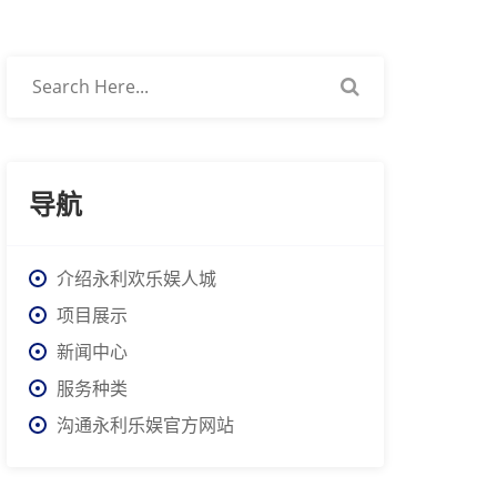
导航
介绍永利欢乐娱人城
项目展示
新闻中心
服务种类
沟通永利乐娱官方网站