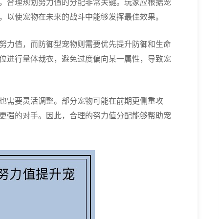
，合理规划努力值的分配非常关键。玩家应根据宠
，以使宠物在未来的战斗中能够发挥最佳效果。
努力值，而防御型宠物则需要优先提升防御和生命
位进行量体裁衣，避免过度偏向某一属性，导致宠
也需要灵活调整。部分宠物可能在前期更侧重攻
更强的对手。因此，合理的努力值分配能够帮助宠