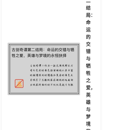
二
结
局：
命
运
的
交
错
与
牺
牲
之
爱，
英
雄
与
梦
境