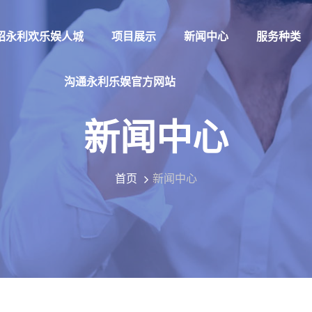
绍永利欢乐娱人城
项目展示
新闻中心
服务种类
沟通永利乐娱官方网站
新闻中心
首页
新闻中心