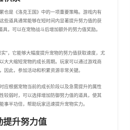
累也是《洛克王国》中的一项重要策略。游戏内有
这些道具通常能够在短时间内显著提升努力值的获
的道具，可以在宠物战斗后增加额外的努力值奖励。
果实”，它能够大幅度提升宠物的努力值获取速度，尤
以大大缩短宠物的成长周期。玩家可以通过游戏商
，因此，参加活动和积累资源非常关键。
时应根据宠物当前的成长阶段以及急需提升的属性
性较弱时，可以选择增加防御努力值的道具，使其
能事半功倍，帮助玩家迅速提升宠物实力。
动提升努力值