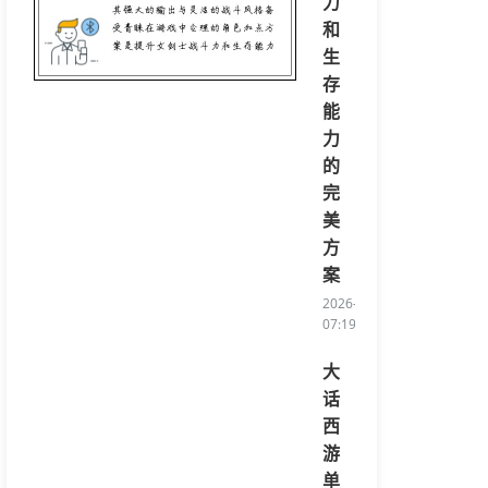
力
和
生
存
能
力
的
完
美
方
案
2026-08-06
07:19:55/li>
大
话
西
游
单