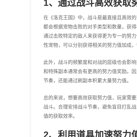
1、通过战斗高效获取
在《洛克王国》中，战斗是最直接且高效的
都会根据宠物击败的对手类型和数量，获得
通过击败特定的敌人来获得更为专一的努力
性宠物，可以分别获得相关的努力值加成，
此外，战斗的频繁度和对战的层级也会影响
和特殊副本通常会有更高的努力值奖励。因
节奏，还能通过刷副本积累大量努力值。
总的来说，想要高效获取努力值，玩家需要
战斗。合理安排战斗节奏，避免盲目打乱战
值的获取效率。
2、利用道具加速努力