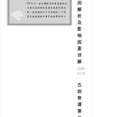
间
解
析
及
影
响
因
素
详
解
2026-08-04
07:25:10/li>
古
剑
奇
谭
第