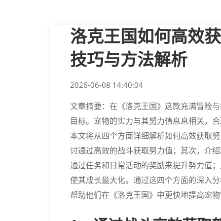
洛克王国如何高效获
技巧与方法解析
2026-06-08 14:40:04
文章摘要：在《洛克王国》这款充满冒险与
目标。宠物的实力与其努力值息息相关，合
本文将从四个方面详细解析如何高效获取努
讨通过高效的战斗获取努力值；其次，介绍
通过任务和日常活动的奖励来提升努力值；
使其成长最大化。通过这四个方面的深入分
帮助他们在《洛克王国》中更快地提高宠物